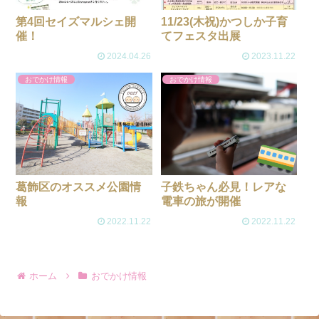
第4回セイズマルシェ開
11/23(木祝)かつしか子育
催！
てフェスタ出展
2024.04.26
2023.11.22
おでかけ情報
おでかけ情報
葛飾区のオススメ公園情
子鉄ちゃん必見！レアな
報
電車の旅が開催
2022.11.22
2022.11.22
ホーム
おでかけ情報