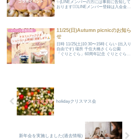
✨(LINEメンバーの方には事前に告知して
おります🙇‍♀️LINEメンバー登録は入会金年
会費無料です。多胎児ママ/プレママさん
も歓迎です🙌)☕️日時2/18(日) 13:30受付開
始〜16:00ごろまで※...
11/25(日)Autumn picnicのお知ら
イベント募集情報
せ
日時 11/25(土)10:30〜15時くらい (出入り
自由です) 場所 千住大橋さくら公園
「ぐりとぐら」60周年記念 ぐりとぐら撮
影会 ▶︎撮影協力:フォトグラファー
@MdRみどり ちゃん
holidayクリスマス会
新年会を実施しました(過去情報)