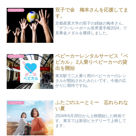
双子で金 梅本さんを応援してま
ニュース
す。
京都産業大学の双子の姉妹の梅本さん。
「デフバレーボール世界選手権2024」で
見事金メダルを獲得しました。
ベビーカーレンタルサービス「ベ
ニュース
ビカル」 2人乗りベビーカーの貸
出を開始
東京駅で二人乗り用のベビーカーのレン
タルが開始されたみたいです。今後の広
がりに期待ですね。
ふたごのユーとミー 忘れられな
ニュース
い夏
2024年6月28日から上映開始した映画で
す。東京では新宿ピカデリーで上映して
ます。