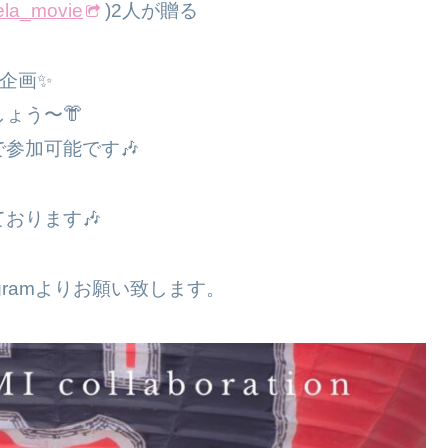
la_movie
)2人が贈る
ボ企画✨
ょう〜👘
参加可能です🎶
おります🎶
gramよりお願い致します。