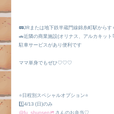
🚃JRまたは地下鉄半蔵門線錦糸町駅からす
🚗近隣の商業施設(オリナス、アルカキット等)
駐車サービスがあり便利です
ママ単身でもぜひ♡♡♡
⭐️日程別スペシャルオプション⭐️
1️⃣4/13 (日)のみ
@fu_shunsen
さんのお弁当♡