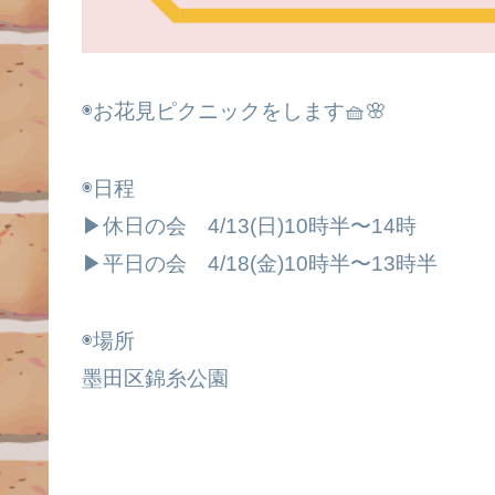
◉お花見ピクニックをします🧺🌸
◉日程
▶︎休日の会 4/13(日)10時半〜14時
▶︎平日の会 4/18(金)10時半〜13時半
◉場所
墨田区錦糸公園